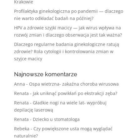
Krakowie
Profilaktyka ginekologiczna po pandemii — dlaczego
nie warto odkładać badań na później?
HPV a zdrowie szyjki macicy — jak wirus wpływa na
rozwój zmian i dlaczego obserwacja jest tak ważna?
Dlaczego regularne badania ginekologiczne ratują
zdrowie? Rola cytologii i kontrolowania zmian w
szyjce macicy
Najnowsze komentarze
Anna
-
Ospa wietrzna- zakaźna choroba wirusowa
Renata
-
Jak uniknąć powikłań po ekstrakcji zęba?
Renata
-
Gładkie nogi na wiele lat- wypróbuj
depilację laserową
Renata
-
Dziecko u stomatologa
Rebeka
-
Czy powiększone usta mogą wyglądać
naturalnie?