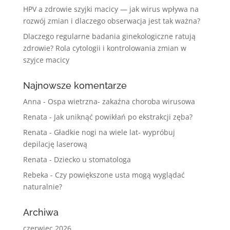
HPV a zdrowie szyjki macicy — jak wirus wpływa na
rozwój zmian i dlaczego obserwacja jest tak ważna?
Dlaczego regularne badania ginekologiczne ratują
zdrowie? Rola cytologii i kontrolowania zmian w
szyjce macicy
Najnowsze komentarze
Anna
-
Ospa wietrzna- zakaźna choroba wirusowa
Renata
-
Jak uniknąć powikłań po ekstrakcji zęba?
Renata
-
Gładkie nogi na wiele lat- wypróbuj
depilację laserową
Renata
-
Dziecko u stomatologa
Rebeka
-
Czy powiększone usta mogą wyglądać
naturalnie?
Archiwa
czerwiec 2026