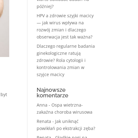
później?
HPV a zdrowie szyjki macicy
— jak wirus wpływa na
rozwój zmian i dlaczego
obserwacja jest tak ważna?
Dlaczego regularne badania
ginekologiczne ratują
zdrowie? Rola cytologii i
kontrolowania zmian w
szyjce macicy
Najnowsze
zbyt
komentarze
Anna
-
Ospa wietrzna-
zakaźna choroba wirusowa
Renata
-
Jak uniknąć
powikłań po ekstrakcji zęba?
Renata
-
Gładkie nogi na