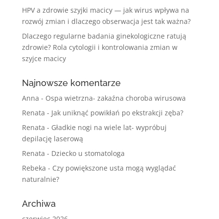
HPV a zdrowie szyjki macicy — jak wirus wpływa na
rozwój zmian i dlaczego obserwacja jest tak ważna?
Dlaczego regularne badania ginekologiczne ratują
zdrowie? Rola cytologii i kontrolowania zmian w
szyjce macicy
Najnowsze komentarze
Anna
-
Ospa wietrzna- zakaźna choroba wirusowa
Renata
-
Jak uniknąć powikłań po ekstrakcji zęba?
Renata
-
Gładkie nogi na wiele lat- wypróbuj
depilację laserową
Renata
-
Dziecko u stomatologa
Rebeka
-
Czy powiększone usta mogą wyglądać
naturalnie?
Archiwa
czerwiec 2026