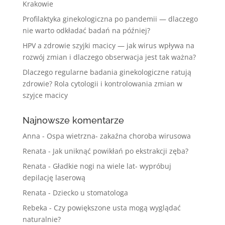
Krakowie
Profilaktyka ginekologiczna po pandemii — dlaczego
nie warto odkładać badań na później?
HPV a zdrowie szyjki macicy — jak wirus wpływa na
rozwój zmian i dlaczego obserwacja jest tak ważna?
Dlaczego regularne badania ginekologiczne ratują
zdrowie? Rola cytologii i kontrolowania zmian w
szyjce macicy
Najnowsze komentarze
Anna
-
Ospa wietrzna- zakaźna choroba wirusowa
Renata
-
Jak uniknąć powikłań po ekstrakcji zęba?
Renata
-
Gładkie nogi na wiele lat- wypróbuj
depilację laserową
Renata
-
Dziecko u stomatologa
Rebeka
-
Czy powiększone usta mogą wyglądać
naturalnie?