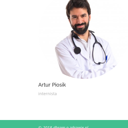
Artur Piosik
internista
© 2018 dbram-o-zdrowie.pl