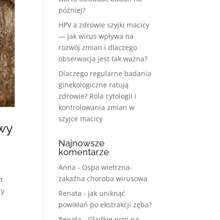
później?
HPV a zdrowie szyjki macicy
— jak wirus wpływa na
rozwój zmian i dlaczego
obserwacja jest tak ważna?
Dlaczego regularne badania
ginekologiczne ratują
zdrowie? Rola cytologii i
kontrolowania zmian w
szyjce macicy
awy
Najnowsze
komentarze
Anna
-
Ospa wietrzna-
zakaźna choroba wirusowa
t
zy
Renata
-
Jak uniknąć
powikłań po ekstrakcji zęba?
Renata
-
Gładkie nogi na