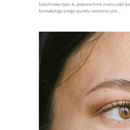
botulinowa typu A, powszechnie znana jako bot
farmakologicznego punktu widzenia jest...