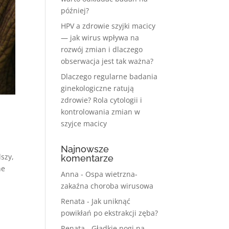
później?
HPV a zdrowie szyjki macicy
— jak wirus wpływa na
rozwój zmian i dlaczego
obserwacja jest tak ważna?
Dlaczego regularne badania
ginekologiczne ratują
zdrowie? Rola cytologii i
kontrolowania zmian w
szyjce macicy
Najnowsze
szy,
komentarze
ne
Anna
-
Ospa wietrzna-
zakaźna choroba wirusowa
Renata
-
Jak uniknąć
powikłań po ekstrakcji zęba?
Renata
-
Gładkie nogi na