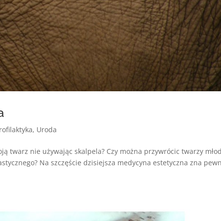
a
rofilaktyka
,
Uroda
oją twarz nie używając skalpela? Czy można przywrócic twarzy młod
lastycznego? Na szczęście dzisiejsza medycyna estetyczna zna pew