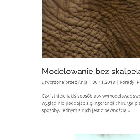
Modelowanie bez skalpel
utworzone przez
Ania
|
30.11.2018
|
Porady
,
P
Czy istnieje jakiś sposób aby wymodelować sw
wygląd nie poddając się ingerencji chirurga p
sposoby. Jednym z nich jest z pewnością...