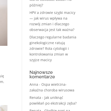
później?
HPV a zdrowie szyjki macicy
— jak wirus wpływa na
rozwój zmian i dlaczego
obserwacja jest tak ważna?
Dlaczego regularne badania
ginekologiczne ratują
zdrowie? Rola cytologii i
kontrolowania zmian w
szyjce macicy
Najnowsze
się
komentarze
em.
Anna
-
Ospa wietrzna-
zakaźna choroba wirusowa
Renata
-
Jak uniknąć
powikłań po ekstrakcji zęba?
Renata
-
Gładkie nogi na