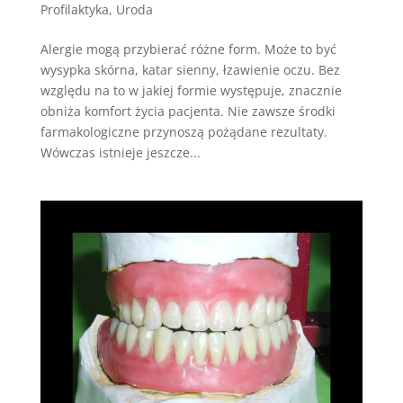
Profilaktyka
,
Uroda
Alergie mogą przybierać różne form. Może to być
wysypka skórna, katar sienny, łzawienie oczu. Bez
względu na to w jakiej formie występuje, znacznie
obniża komfort życia pacjenta. Nie zawsze środki
farmakologiczne przynoszą pożądane rezultaty.
Wówczas istnieje jeszcze...