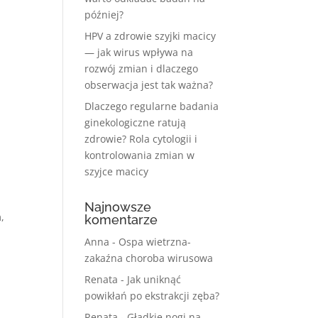
później?
HPV a zdrowie szyjki macicy
— jak wirus wpływa na
rozwój zmian i dlaczego
obserwacja jest tak ważna?
Dlaczego regularne badania
ginekologiczne ratują
zdrowie? Rola cytologii i
kontrolowania zmian w
szyjce macicy
Najnowsze
,
komentarze
Anna
-
Ospa wietrzna-
zakaźna choroba wirusowa
Renata
-
Jak uniknąć
powikłań po ekstrakcji zęba?
Renata
-
Gładkie nogi na