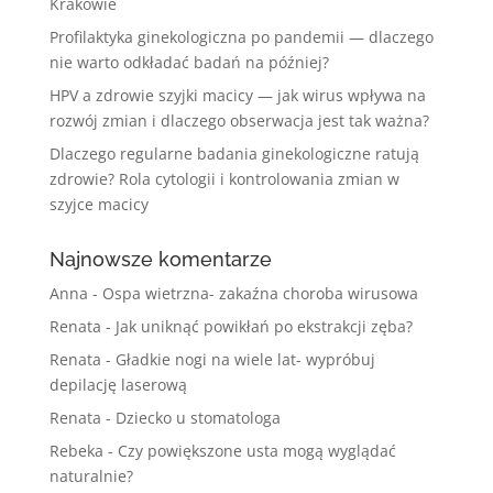
Krakowie
Profilaktyka ginekologiczna po pandemii — dlaczego
nie warto odkładać badań na później?
HPV a zdrowie szyjki macicy — jak wirus wpływa na
rozwój zmian i dlaczego obserwacja jest tak ważna?
Dlaczego regularne badania ginekologiczne ratują
zdrowie? Rola cytologii i kontrolowania zmian w
szyjce macicy
Najnowsze komentarze
Anna
-
Ospa wietrzna- zakaźna choroba wirusowa
Renata
-
Jak uniknąć powikłań po ekstrakcji zęba?
Renata
-
Gładkie nogi na wiele lat- wypróbuj
depilację laserową
Renata
-
Dziecko u stomatologa
Rebeka
-
Czy powiększone usta mogą wyglądać
naturalnie?