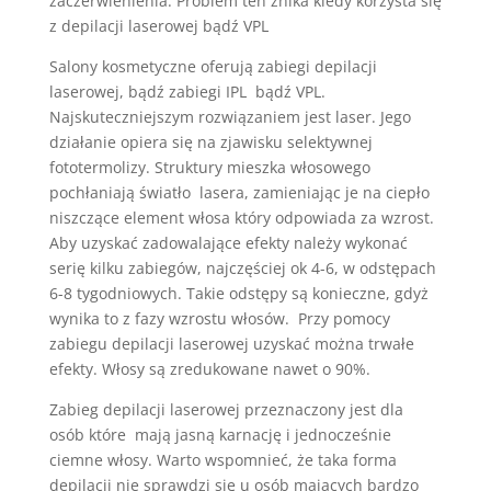
zaczerwienienia. Problem ten znika kiedy korzysta się
z depilacji laserowej bądź VPL
Salony kosmetyczne oferują zabiegi depilacji
laserowej, bądź zabiegi IPL bądź VPL.
Najskuteczniejszym rozwiązaniem jest laser. Jego
działanie opiera się na zjawisku selektywnej
fototermolizy. Struktury mieszka włosowego
pochłaniają światło
lasera, zamieniając je na ciepło
niszczące element włosa który odpowiada za wzrost.
Aby uzyskać zadowalające efekty należy wykonać
serię kilku zabiegów, najczęściej ok 4-6, w odstępach
6-8 tygodniowych. Takie odstępy są konieczne, gdyż
wynika to z fazy wzrostu włosów. Przy pomocy
zabiegu depilacji laserowej uzyskać można trwałe
efekty. Włosy są zredukowane nawet o 90%.
Zabieg depilacji laserowej przeznaczony jest dla
osób które
mają jasną karnację i jednocześnie
ciemne włosy. Warto wspomnieć, że taka forma
depilacji nie sprawdzi się u osób mających bardzo