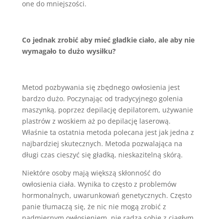
one do mniejszości.
Co jednak zrobić aby mieć gładkie ciało, ale aby nie
wymagało to dużo wysiłku?
Metod pozbywania się zbędnego owłosienia jest
bardzo dużo. Poczynając od tradycyjnego golenia
maszynką, poprzez depilację depilatorem, używanie
plastrów z woskiem aż po depilację laserową.
Właśnie ta ostatnia metoda polecana jest jak jedna z
najbardziej skutecznych. Metoda pozwalająca na
długi czas cieszyć się gładką, nieskazitelną skórą.
Niektóre osoby mają większą skłonność do
owłosienia ciała. Wynika to często z problemów
hormonalnych, uwarunkowań genetycznych. Często
panie tłumaczą się, że nic nie mogą zrobić z
nadmiernym owłosieniem, nie radzą sobie z ciągłym