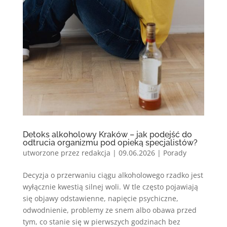
Detoks alkoholowy Kraków – jak podejść do
odtrucia organizmu pod opieką specjalistów?
utworzone przez
redakcja
|
09.06.2026
|
Porady
Decyzja o przerwaniu ciągu alkoholowego rzadko jest
wyłącznie kwestią silnej woli. W tle często pojawiają
się objawy odstawienne, napięcie psychiczne,
odwodnienie, problemy ze snem albo obawa przed
tym, co stanie się w pierwszych godzinach bez