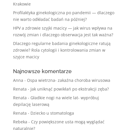
Krakowie
Profilaktyka ginekologiczna po pandemii — dlaczego
nie warto odkładać badań na później?
HPV a zdrowie szyjki macicy — jak wirus wpływa na
rozwój zmian i dlaczego obserwacja jest tak ważna?
Dlaczego regularne badania ginekologiczne ratują
zdrowie? Rola cytologii i kontrolowania zmian w
szyjce macicy
Najnowsze komentarze
Anna
-
Ospa wietrzna- zakaźna choroba wirusowa
Renata
-
Jak uniknąć powikłań po ekstrakcji zęba?
Renata
-
Gładkie nogi na wiele lat- wypróbuj
depilację laserową
Renata
-
Dziecko u stomatologa
Rebeka
-
Czy powiększone usta mogą wyglądać
naturalnie?