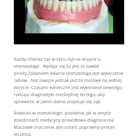
Każdy chociaż raz w życiu był na wizycie u
stomatologa. Wydaje się że jest to zawód
prosty.Zadaniem lekarza stomatologa jest wyleczenie
zębów. Nie zawsze jednak jest to możliwe na jednej
wizycie. Czasami konieczne jest wykonanie pewnego
rodzaju diagnostyki niezbędnej do tego, aby
sprawdzić w jakim stanie znajduje się ząb.
Również w stomatologii, podobnie jak w innych
dziedzinach medycyny prawidłowa diagnoza ma
kluczowe znaczenie aby ustalić poprawny proces
leczenia.