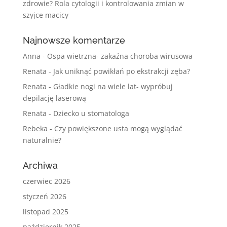
zdrowie? Rola cytologii i kontrolowania zmian w
szyjce macicy
Najnowsze komentarze
Anna
-
Ospa wietrzna- zakaźna choroba wirusowa
Renata
-
Jak uniknąć powikłań po ekstrakcji zęba?
Renata
-
Gładkie nogi na wiele lat- wypróbuj
depilację laserową
Renata
-
Dziecko u stomatologa
Rebeka
-
Czy powiększone usta mogą wyglądać
naturalnie?
Archiwa
czerwiec 2026
styczeń 2026
listopad 2025
październik 2025