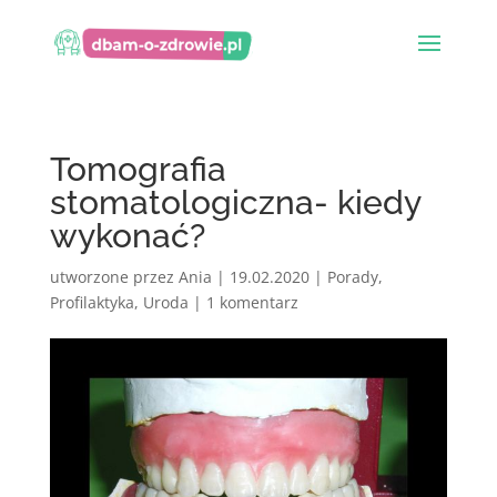
Tomografia
stomatologiczna- kiedy
wykonać?
utworzone przez
Ania
|
19.02.2020
|
Porady
,
Profilaktyka
,
Uroda
|
1 komentarz