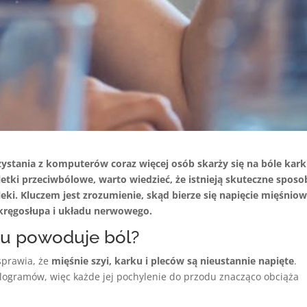
zystania z komputerów coraz więcej osób skarży się na bóle kark
letki przeciwbólowe, warto wiedzieć, że istnieją skuteczne sposo
leki. Kluczem jest zrozumienie, skąd bierze się napięcie mięśniow
kręgosłupa i układu nerwowego.
ku powoduje ból?
 sprawia, że
mięśnie szyi, karku i pleców są nieustannie napięte
.
ilogramów, więc każde jej pochylenie do przodu znacząco obciąża