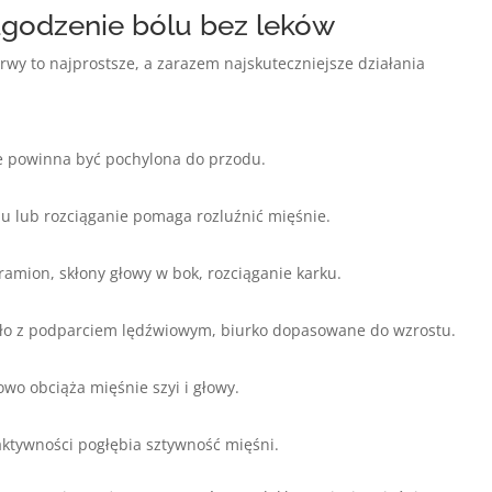
agodzenie bólu bez leków
wy to najprostsze, a zarazem najskuteczniejsze działania
e powinna być pochylona do przodu.
ju lub rozciąganie pomaga rozluźnić mięśnie.
ramion, skłony głowy w bok, rozciąganie karku.
sło z podparciem lędźwiowym, biurko dopasowane do wzrostu.
wo obciąża mięśnie szyi i głowy.
aktywności pogłębia sztywność mięśni.