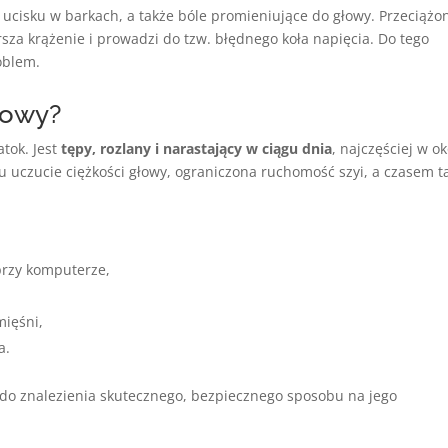
 ucisku w barkach, a także bóle promieniujące do głowy. Przeciążo
rsza krążenie i prowadzi do tzw. błędnego koła napięcia. Do tego
oblem.
iowy?
atok. Jest
tępy, rozlany i narastający w ciągu dnia
, najczęściej w ok
mu uczucie ciężkości głowy, ograniczona ruchomość szyi, a czasem t
 przy komputerze,
mięśni,
a.
 do znalezienia skutecznego, bezpiecznego sposobu na jego