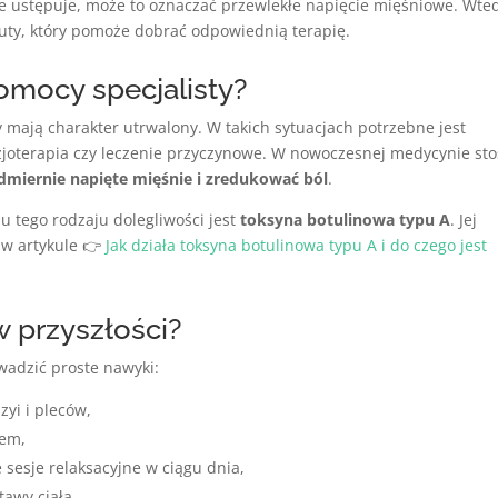
ie ustępuje, może to oznaczać przewlekłe napięcie mięśniowe. Wte
euty, który pomoże dobrać odpowiednią terapię.
omocy specjalisty?
y mają charakter utrwalony. W takich sytuacjach potrzebne jest
zjoterapia czy leczenie przyczynowe. W nowoczesnej medycynie sto
admiernie napięte mięśnie i zredukować ból
.
u tego rodzaju dolegliwości jest
toksyna botulinowa typu A
. Jej
 w artykule 👉
Jak działa toksyna botulinowa typu A i do czego jest
w przyszłości?
owadzić proste nawyki:
yi i pleców,
nem,
 sesje relaksacyjne w ciągu dnia,
awy ciała.