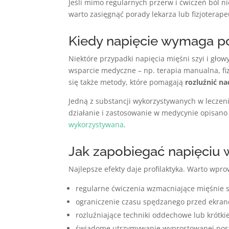
Jeśli mimo regularnych przerw i ćwiczeń ból n
warto zasięgnąć porady lekarza lub fizjoterap
Kiedy napięcie wymaga p
Niektóre przypadki napięcia mięśni szyi i głow
wsparcie medyczne – np. terapia manualna, fi
się także metody, które pomagają
rozluźnić n
Jedną z substancji wykorzystywanych w leczeni
działanie i zastosowanie w medycynie opisano
wykorzystywana
.
Jak zapobiegać napięciu 
Najlepsze efekty daje profilaktyka. Warto wpr
regularne ćwiczenia wzmacniające mięśnie sz
ograniczenie czasu spędzanego przed ekra
rozluźniające techniki oddechowe lub krótkie
świadome utrzymywanie wyprostowanej post