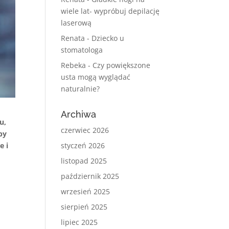
wiele lat- wypróbuj depilację
laserową
Renata
-
Dziecko u
stomatologa
Rebeka
-
Czy powiększone
usta mogą wyglądać
naturalnie?
Archiwa
u,
czerwiec 2026
by
e i
styczeń 2026
listopad 2025
październik 2025
wrzesień 2025
sierpień 2025
lipiec 2025