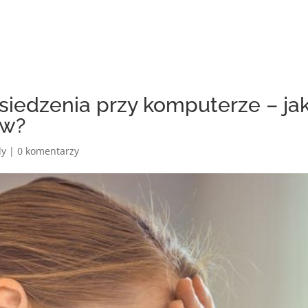
 siedzenia przy komputerze – ja
ów?
dy
|
0 komentarzy