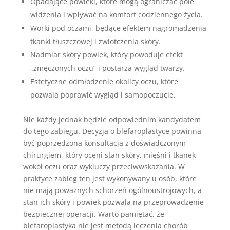
Opadające powieki, które mogą ograniczać pole
widzenia i wpływać na komfort codziennego życia.
Worki pod oczami, będące efektem nagromadzenia
tkanki tłuszczowej i zwiotczenia skóry.
Nadmiar skóry powiek, który powoduje efekt
„zmęczonych oczu” i postarza wygląd twarzy.
Estetyczne odmłodzenie okolicy oczu, które
pozwala poprawić wygląd i samopoczucie.
Nie każdy jednak będzie odpowiednim kandydatem
do tego zabiegu. Decyzja o blefaroplastyce powinna
być poprzedzona konsultacją z doświadczonym
chirurgiem, który oceni stan skóry, mięśni i tkanek
wokół oczu oraz wykluczy przeciwwskazania. W
praktyce zabieg ten jest wykonywany u osób, które
nie mają poważnych schorzeń ogólnoustrojowych, a
stan ich skóry i powiek pozwala na przeprowadzenie
bezpiecznej operacji. Warto pamiętać, że
blefaroplastyka nie jest metodą leczenia chorób