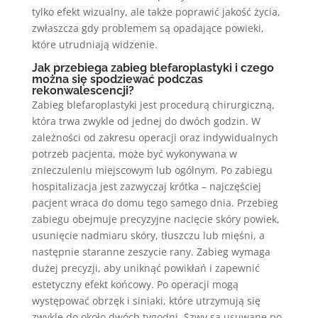
tylko efekt wizualny, ale także poprawić jakość życia,
zwłaszcza gdy problemem są opadające powieki,
które utrudniają widzenie.
Jak przebiega zabieg blefaroplastyki i czego
można się spodziewać podczas
rekonwalescencji?
Zabieg blefaroplastyki jest procedurą chirurgiczną,
która trwa zwykle od jednej do dwóch godzin. W
zależności od zakresu operacji oraz indywidualnych
potrzeb pacjenta, może być wykonywana w
znieczuleniu miejscowym lub ogólnym. Po zabiegu
hospitalizacja jest zazwyczaj krótka – najczęściej
pacjent wraca do domu tego samego dnia. Przebieg
zabiegu obejmuje precyzyjne nacięcie skóry powiek,
usunięcie nadmiaru skóry, tłuszczu lub mięśni, a
następnie staranne zeszycie rany. Zabieg wymaga
dużej precyzji, aby uniknąć powikłań i zapewnić
estetyczny efekt końcowy. Po operacji mogą
występować obrzęk i siniaki, które utrzymują się
zwykle do około dwóch tygodni. Szwy są usuwane po