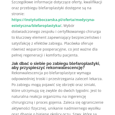
Szczegółowe informacje dotyczące oferty, kwalifikacji
oraz przebiegu blefaroplastyki dostępne są na
stronie:
https://instytutboczarska.pl/oferta/medycyna-
estetyczna/blefaroplastyka/
.
Wybór
doświadczonego zespołu i certyfikowanego chirurga
to kluczowy element zapewniający bezpieczeństwo i
satysfakcję z efektów zabiegu. Placówka oferuje
również wsparcie pooperacyjne, co jest ważne dla
pełnej regeneracji i komfortu pacjenta.
Jak dbać o siebie po zabiegu blefaroplastyki,
aby przyspieszyć rekonwalescencję?
Rekonwalescencja po blefaroplastyce wymaga
odpowiedniej troski i przestrzegania zaleceń lekarza.
Po zabiegu mogą pojawić się obrzęki oraz siniaki,
które utrzymują się zwykle do dwóch tygodni. Jest to
naturalna reakcja organizmu na ingerencję
chirurgiczną i proces gojenia. Zaleca się ograniczenie
aktywności fizycznej, unikanie nadmiernego wysiłku
oraz dbanie o higienę okolicy oczu. Szwy, które są