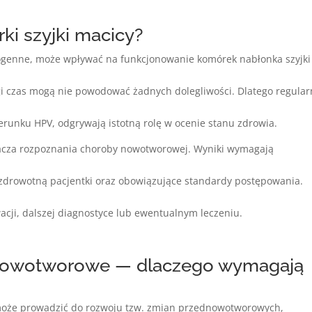
i szyjki macicy?
ogenne, może wpływać na funkcjonowanie komórek nabłonka szyjki
ugi czas mogą nie powodować żadnych dolegliwości. Dlatego regula
 kierunku HPV, odgrywają istotną rolę w ocenie stanu zdrowia.
acza rozpoznania choroby nowotworowej. Wyniki wymagają
ę zdrowotną pacjentki oraz obowiązujące standardy postępowania.
cji, dalszej diagnostyce lub ewentualnym leczeniu.
ednowotworowe — dlaczego wymagają
 może prowadzić do rozwoju tzw. zmian przednowotworowych,