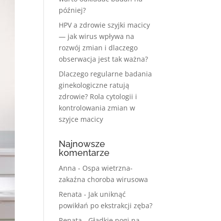
później?
HPV a zdrowie szyjki macicy
— jak wirus wpływa na
rozwój zmian i dlaczego
obserwacja jest tak ważna?
Dlaczego regularne badania
ginekologiczne ratują
zdrowie? Rola cytologii i
kontrolowania zmian w
szyjce macicy
Najnowsze
komentarze
Anna
-
Ospa wietrzna-
zakaźna choroba wirusowa
Renata
-
Jak uniknąć
powikłań po ekstrakcji zęba?
Renata
-
Gładkie nogi na