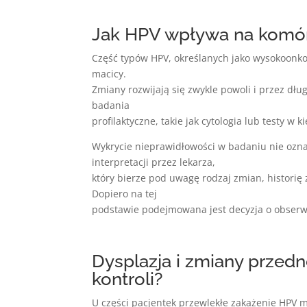
Jak HPV wpływa na komórk
Część typów HPV, określanych jako wysokoonk
macicy.
Zmiany rozwijają się zwykle powoli i przez dł
badania
profilaktyczne, takie jak cytologia lub testy w
Wykrycie nieprawidłowości w badaniu nie ozn
interpretacji przez lekarza,
który bierze pod uwagę rodzaj zmian, histori
Dopiero na tej
podstawie podejmowana jest decyzja o obserwa
Dysplazja i zmiany prz
kontroli?
U części pacjentek przewlekłe zakażenie HPV