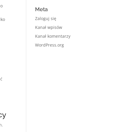
bo
Meta
Zaloguj się
lko
Kanał wpisów
Kanał komentarzy
WordPress.org
ać
cy
h.