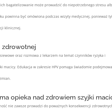
 ich bagatelizowanie może prowadzić do niepotrzebnego stresu al
iku powinna być omówiona podczas wizyty medycznej, ponieważ ty
i klinicznej.
ji zdrowotnej
esiewowe oraz rozmowa z lekarzem na temat czynników ryzyka i
jki macicy. Edukacja w zakresie HPV pomaga świadomie podejmow
 zmian.
a opieka nad zdrowiem szyjki maci
ność nie zawsze prowadzi do poważnych konsekwencji zdrowotnyc