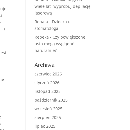
wiele lat- wypróbuj depilację
duje
laserową
iu
Renata
-
Dziecko u
o
stomatologa
cią
Rebeka
-
Czy powiększone
usta mogą wyglądać
naturalnie?
jest
Archiwa
czerwiec 2026
nie
styczeń 2026
listopad 2025
październik 2025
wrzesień 2025
z
sierpień 2025
u
lipiec 2025