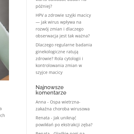
później?
HPV a zdrowie szyjki macicy
— jak wirus wpływa na
rozwój zmian i dlaczego
obserwacja jest tak ważna?
Dlaczego regularne badania
ginekologiczne ratują
zdrowie? Rola cytologii i
kontrolowania zmian w
szyjce macicy
Najnowsze
komentarze
Anna
-
Ospa wietrzna-
a
zakaźna choroba wirusowa
ych
Renata
-
Jak uniknąć
powikłań po ekstrakcji zęba?
Renata
-
Gładkie nogi na