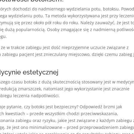
których dochodzi do nadmiernego wydzielania potu, botoksu. Powo
ga wydzielaniu potu. Ta metoda wykorzystywana jest przy leczen
zymują się przez około pół roku do roku. Należy zauważyć, że jest t
ię dużą popularnością. Osoby zmagające się z nadmierną potliwoś
egu.
, że w trakcie zabiegu jest dość nieprzyjemne uczucie związane z
abiegu pacjent jest znieczulany miejscowo, dzięki czemu zabieg 
ycynie estetycznej
szego czasu botoks z dużą skutecznością stosowany jest w medycy
 redukcją zmarszczek, natomiast jego wykorzystanie jest znacznie
biegu leczenia nadpotliwości.
je pytanie, czy botoks jest bezpieczny? Odpowiedź brzmi jak
óch kwestiach – przede wszystkim chodzi przeciwwskazania,
nania zabiegu oraz ryzyku, jakie jest związane z każdym zabiegu 
gę, że jest ono minimalizowane – przed przeprowadzeniem zabieg