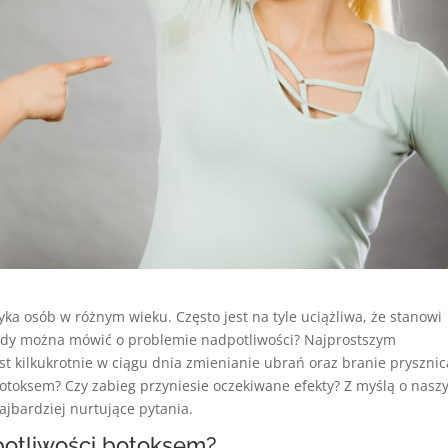
yka osób w różnym wieku. Często jest na tyle uciążliwa, że stanowi
iedy można mówić o problemie nadpotliwości? Najprostszym
est kilkukrotnie w ciągu dnia zmienianie ubrań oraz branie prysznic
 botoksem? Czy zabieg przyniesie oczekiwane efekty? Z myślą o nasz
jbardziej nurtujące pytania.
potliwości botoksem?