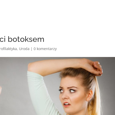
ści botoksem
rofilaktyka
,
Uroda
|
0 komentarzy