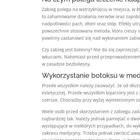
Zabieg polega na wstrzyknięciu w miejsca, w 
to zahamowanie działania nerwów oraz zapobie
nadpotliwości pach, dłoni oraz stóp. Efekty utr
powszechnie stosowana metoda, która cieszy s
powinny zastanowić się nad wykonaniem zabi
Czy zabieg jest bolesny? Nie da się zaprzeczyć
wkuciami. Natomiast przed przeprowadzeniem z
w zasadzie bezbolesny.
Wykorzystanie botoksu w med
Przede wszystkim należy zauważyć, że od dłuż
estetycznej. Przede wszystkim kojarzony jest z
szersze. Chociażby przy wyżej wymienionym za
Wiele osób przed skorzystaniem z zabiegu zada
najbardziej tak. Należy jednak pamiętać o dw
występujące w niektórych przypadkach, do wyko
zakresu medycyny. Trzeba jednak zwrócić uwa