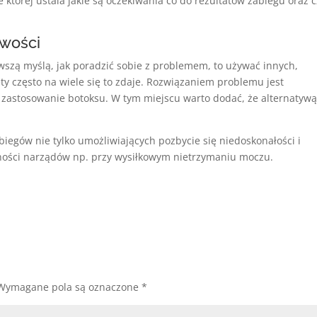
e której ustala jakie są oczekiwania co do rezultatów zabiegu oraz 
iwości
wszą myślą, jak poradzić sobie z problemem, to używać innych,
ty często na wiele się to zdaje. Rozwiązaniem problemu jest
– zastosowanie botoksu. W tym miejscu warto dodać, że alternatyw
biegów nie tylko umożliwiających pozbycie się niedoskonałości i
ności narządów np. przy wysiłkowym nietrzymaniu moczu.
Wymagane pola są oznaczone
*