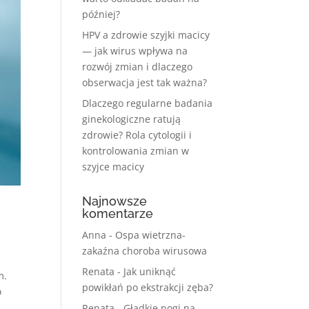
później?
HPV a zdrowie szyjki macicy
— jak wirus wpływa na
rozwój zmian i dlaczego
obserwacja jest tak ważna?
Dlaczego regularne badania
ginekologiczne ratują
zdrowie? Rola cytologii i
kontrolowania zmian w
szyjce macicy
Najnowsze
komentarze
a
Anna
-
Ospa wietrzna-
zakaźna choroba wirusowa
Renata
-
Jak uniknąć
m.
powikłań po ekstrakcji zęba?
o
Renata
-
Gładkie nogi na