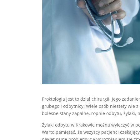
Proktologia jest to dział chirurgii. Jego zadan
grubego i odbytnicy. Wiele osób niestety wie z
bolesne stany zapalne, ropnie odbytu, żylaki,
Żylaki odbytu w Krakowie można wyleczyć w por
Warto pamiętać, że wszyscy pacjenci czekając
nawet same problemy z wypróżnianiem się zmu