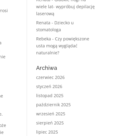
wiele lat- wypróbuj depilację
rosi
laserową
j
Renata
-
Dziecko u
stomatologa
Rebeka
-
Czy powiększone
a
usta mogą wyglądać
ć
naturalnie?
nie
Archiwa
czerwiec 2026
styczeń 2026
listopad 2025
me
październik 2025
wrzesień 2025
e.
sierpień 2025
oże
lipiec 2025
ie