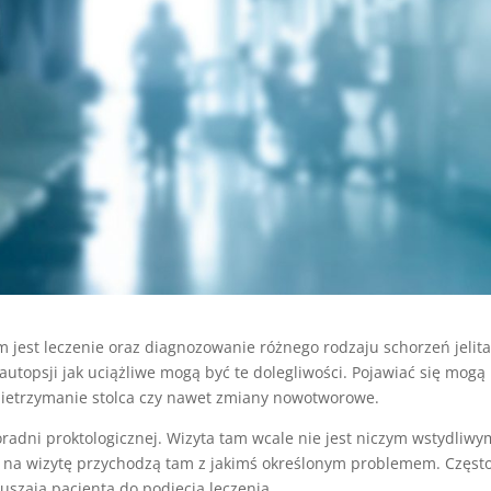
iem jest leczenie oraz diagnozowanie różnego rodzaju schorzeń jelit
 autopsji jak uciążliwe mogą być te dolegliwości. Pojawiać się mogą
 nietrzymanie stolca czy nawet zmiany nowotworowe.
adni proktologicznej. Wizyta tam wcale nie jest niczym wstydliwy
y na wizytę przychodzą tam z jakimś określonym problemem. Częst
szają pacjenta do podjęcia leczenia.