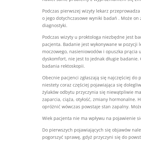
Podczas pierwszej wizyty lekarz przeprowadza
o jego dotychczasowe wyniki badań . Może on zl
diagnostyki.
Podczas wizyty u proktologa niezbędne jest b
pacjenta. Badanie jest wykonywane w pozycji 
moczowego, nasieniowodów i opuszka prącia 
dyskomfort, nie jest to jednak długie badanie.
badania rektoskopii.
Obecnie pacjenci zgłaszają się najczęściej do
niestety coraz częściej pojawiająca się dolegl
żylaków odbytu przyczynia się niewątpliwie mał
zaparcia, ciąża, otyłość, zmiany hormonalne. 
opróżnić wówczas powstaje stan zapalny. Może 
Wiek pacjenta nie ma wpływu na pojawienie się
Do pierwszych pojawiających się objawów nale
pogorszyć sprawę, gdyż przyczyni się do pow