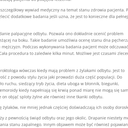
 szczegółowy wywiad medyczny na temat stanu zdrowia pacjenta. P
ecić dodatkowe badania jeśli uzna, że jest to konieczne dla pełne
adanie palpacyjne odbytu. Pozwala ono dokładnie ocenić problem
leżącej na boku. Takie badanie umożliwia ocenę stanu dna pęcherz
u mężczyzn. Podczas wykonywania badania pacjent może odczuwa
 Cała procedura to zaledwie kilka minut. Możliwe jest czasami zlece
 proktologa wówczas kiedy mają problem z żylakami odbytu. Jest to
iwość z powodu stylu życia jaki prowadzi duża część populacji. Do
o ruchu, siedzący tryb życia, dieta uboga w błonnik, biegunki,
Hemoroidy kiedy napełniają się krwią ponad miarę nie mogą się sa
on objąć sploty żylne ale również inne tkanki odbytu.
 żylaków, nie mniej jednak częściej doświadczają ich osoby dorosł
ży z pewnością świąd odbytu oraz jego okolic. Drapanie niestety m
stania stanu zapalnego. Innym objawem może być również pojawian