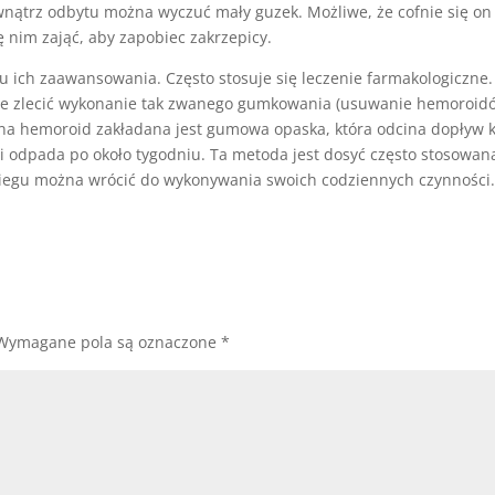
ewnątrz odbytu można wyczuć mały guzek. Możliwe, że cofnie się on
ę nim zająć, aby zapobiec zakrzepicy.
 ich zaawansowania. Często stosuje się leczenie farmakologiczne. 
że zlecić wykonanie tak zwanego gumkowania (usuwanie hemoroid
 na hemoroid zakładana jest gumowa opaska, która odcina dopływ 
i odpada po około tygodniu. Ta metoda jest dosyć często stosowan
abiegu można wrócić do wykonywania swoich codziennych czynności
Wymagane pola są oznaczone
*