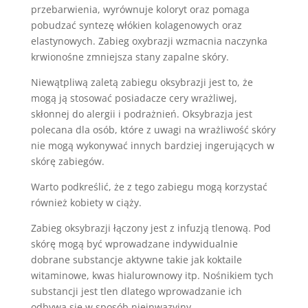
przebarwienia, wyrównuje koloryt oraz pomaga
pobudzać syntezę włókien kolagenowych oraz
elastynowych. Zabieg oxybrazji wzmacnia naczynka
krwionośne zmniejsza stany zapalne skóry.
Niewątpliwą zaletą zabiegu oksybrazji jest to, że
mogą ją stosować posiadacze cery wrażliwej,
skłonnej do alergii i podrażnień. Oksybrazja jest
polecana dla osób, które z uwagi na wrażliwość skóry
nie mogą wykonywać innych bardziej ingerujących w
skórę zabiegów.
Warto podkreślić, że z tego zabiegu mogą korzystać
również kobiety w ciąży.
Zabieg oksybrazji łączony jest z infuzją tlenową. Pod
skórę mogą być wprowadzane indywidualnie
dobrane substancje aktywne takie jak koktaile
witaminowe, kwas hialurownowy itp. Nośnikiem tych
substancji jest tlen dlatego wprowadzanie ich
odbywa się w sposób nieinwazyjny.