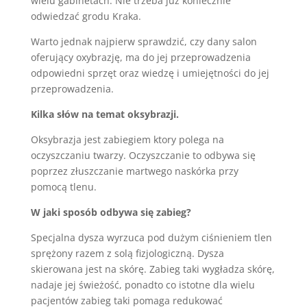
wielu gabinetach. Nie trzeba już koniecznie
odwiedzać grodu Kraka.
Warto jednak najpierw sprawdzić, czy dany salon
oferujący oxybrazję, ma do jej przeprowadzenia
odpowiedni sprzęt oraz wiedzę i umiejętności do jej
przeprowadzenia.
Kilka słów na temat oksybrazji.
Oksybrazja jest zabiegiem ktory polega na
oczyszczaniu twarzy. Oczyszczanie to odbywa się
poprzez złuszczanie martwego naskórka przy
pomocą tlenu.
W jaki sposób odbywa się zabieg?
Specjalna dysza wyrzuca pod dużym ciśnieniem tlen
sprężony razem z solą fizjologiczną. Dysza
skierowana jest na skórę. Zabieg taki wygładza skórę,
nadaje jej świeżość, ponadto co istotne dla wielu
pacjentów zabieg taki pomaga redukować