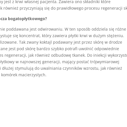
y jest z krwi własnej pacjenta. Zawiera ono składniki które
ak również przyczyniają się do prawidłowego procesu regeneracji s
ocza bogatopłytkowego?
nie poddawana jest odwirowaniu. W ten sposób oddziela się różne 
stuje się koncentrat, który zawiera płytki krwi w dużym stężeniu.
tylizowane. Tak zwany koktajl podawany jest przez skórę w drodze
zane jest pod skórę bardzo szybko potrafi uwolnić odpowiednie
es regeneracji, jak również odbudowę tkanek. Do iniekcji wykorzyst
 płytkowy w najnowszej generacji, mający postać trójwymiarowej
rwi dłużej stymulują do uwalniania czynników wzrostu, jak również
h komórek macierzystych.