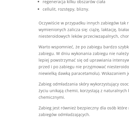
regeneracja kilku obszarów ciała
cellulit, rozstępy, blizny.
Oczywiście w przypadku innych zabiegów tak ró
wymienionych zalicza się: ciążę, laktację, bia
niesteroidowych leków przeciwzapalnych, cho
Warto wspomnieć, że po zabiegu bardzo szybko
zabiegu. W dniu wykonania zabiegu nie należy
lepiej powstrzymać się od uprawiania intensy
przed i po zabiegu nie przyjmować niesteroid
niewielką dawką paracetamolu). Wskazaniem jes
Zabieg odmładzania skóry wykorzystujący osoc
życiu unikają chemii, korzystają z naturalnyc
chemicznymi.
Zabieg jest również bezpieczny dla osób które
zabiegów odmładzających.