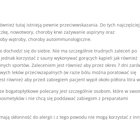
wnież tutaj istnieją pewnie przeciwwskazania. Do tych najczęściej
łaczkę, nowotwory, choroby krwi zażywanie aspiryny oraz
roby wątroby, choroby autoimmunologiczne.
 dochodzi się do siebie. Nie ma szczególnie trudnych zaleceń po
 jednak korzystać z sauny wykonywać gorących kąpieli jak również
wnych sportów. Zaleceniem jest również aby przez okres 7 dni zar
owych leków przeciwzapalnych (w razie bólu można poratować się
t również aby przed zabiegiem pacjent wypił około półtora litra 
ze bogatopłytkowe polecany jest szczególnie osobom, które w swo
h kosmetyków i nie chcą się poddawać zabiegom z preparatami
 mają skłonność do alergii i z tego powodu nie mogą korzystać z in