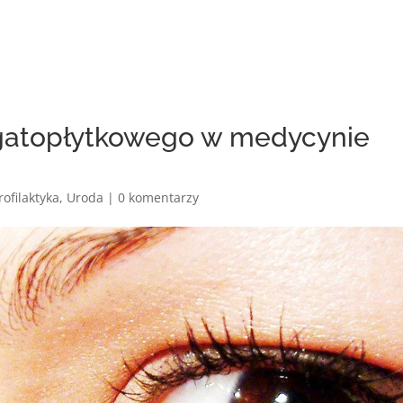
gatopłytkowego w medycynie
rofilaktyka
,
Uroda
|
0 komentarzy