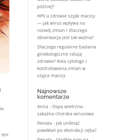
później?
HPV a zdrowie szyjki macicy
— jak wirus wpływa na
rozwój zmian i dlaczego
obserwacja jest tak ważna?
Dlaczego regularne badania
ginekologiczne ratują
zdrowie? Rola cytologii i
kontrolowania zmian w
szyjce macicy
t
Najnowsze
komentarze
Anna
-
Ospa wietrzna-
ie
zakaźna choroba wirusowa
Renata
-
Jak uniknąć
powikłań po ekstrakcji zęba?
ł ten
Renata
-
Gładkie nogi na