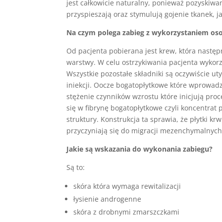
jest całkowicie naturalny, ponieważ pozyskiwan
przyspieszają oraz stymulują gojenie tkanek, j
Na czym polega zabieg z wykorzystaniem os
Od pacjenta pobierana jest krew, która następ
warstwy. W celu ostrzykiwania pacjenta wykorzy
Wszystkie pozostałe składniki są oczywiście u
iniekcji. Oocze bogatopłytkowe które wprowad
stężenie czynników wzrostu które inicjują proc
się w fibrynę bogatopłytkowe czyli koncentrat
struktury. Konstrukcja ta sprawia, że płytki k
przyczyniają się do migracji mezenchymalnyc
Jakie są wskazania do wykonania zabiegu?
Są to:
skóra która wymaga rewitalizacji
łysienie androgenne
skóra z drobnymi zmarszczkami